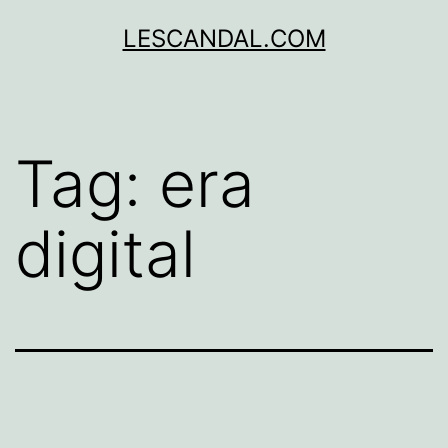
Lewati
LESCANDAL.COM
ke
konten
Tag:
era
digital