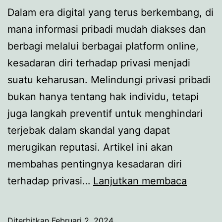
Dalam era digital yang terus berkembang, di
mana informasi pribadi mudah diakses dan
berbagi melalui berbagai platform online,
kesadaran diri terhadap privasi menjadi
suatu keharusan. Melindungi privasi pribadi
bukan hanya tentang hak individu, tetapi
juga langkah preventif untuk menghindari
terjebak dalam skandal yang dapat
merugikan reputasi. Artikel ini akan
membahas pentingnya kesadaran diri
Kesada
terhadap privasi…
Lanjutkan membaca
terhad
Privasi:
Diterbitkan
Februari 2, 2024