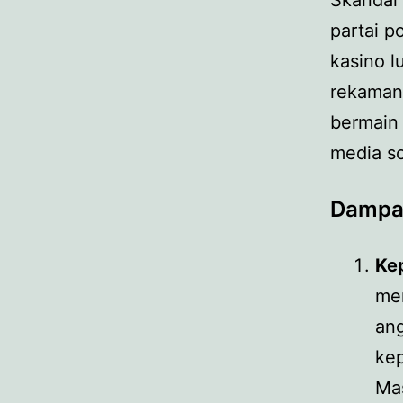
Skandal 
partai p
kasino l
rekaman
bermain 
media s
Dampa
Ke
men
an
kep
Mas