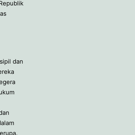
Republik
gas
sipil dan
ereka
egera
 hukum
 dan
dalam
erupa.