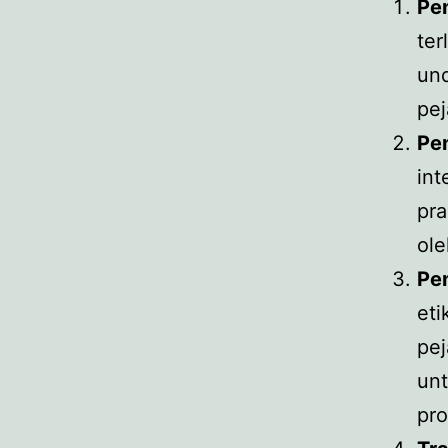
Pe
ter
und
pej
Pe
int
pra
ole
Pen
eti
pej
unt
pro