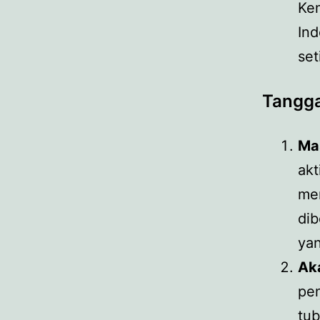
Kem
Ind
set
Tangga
Mas
akt
me
dib
yan
Ak
pen
tu