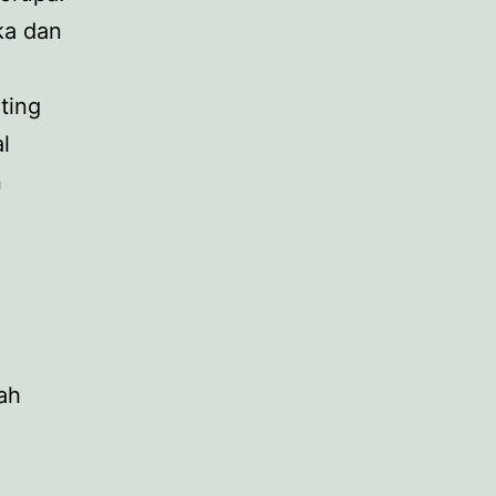
ka dan
ting
l
n
ah