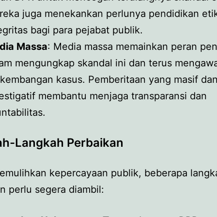
eka juga menekankan perlunya pendidikan eti
egritas bagi para pejabat publik.
dia Massa
: Media massa memainkan peran pen
lam mengungkap skandal ini dan terus mengawa
rkembangan kasus. Pemberitaan yang masif da
estigatif membantu menjaga transparansi dan
ntabilitas.
h-Langkah Perbaikan
emulihkan kepercayaan publik, beberapa langk
n perlu segera diambil: