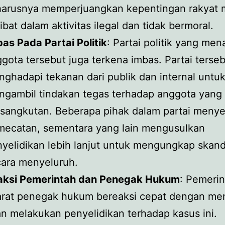
harusnya memperjuangkan kepentingan rakyat 
libat dalam aktivitas ilegal dan tidak bermoral.
as Pada Partai Politik
: Partai politik yang men
gota tersebut juga terkena imbas. Partai terse
ghadapi tekanan dari publik dan internal untu
gambil tindakan tegas terhadap anggota yang
sangkutan. Beberapa pihak dalam partai meny
mecatan, sementara yang lain mengusulkan
yelidikan lebih lanjut untuk mengungkap skanda
ara menyeluruh.
aksi Pemerintah dan Penegak Hukum
: Pemeri
arat penegak hukum bereaksi cepat dengan me
n melakukan penyelidikan terhadap kasus ini.