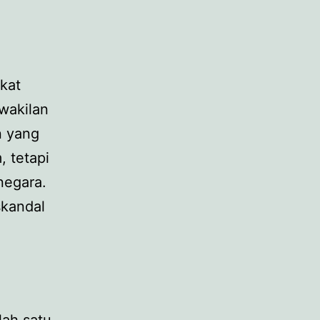
kat
wakilan
n yang
, tetapi
negara.
skandal