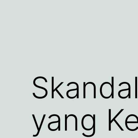
Lewati
ke
konten
Skanda
yang Ke