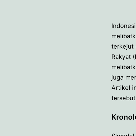
Indonesi
melibatk
terkejut
Rakyat (
melibatk
juga men
Artikel 
tersebut
Kronol