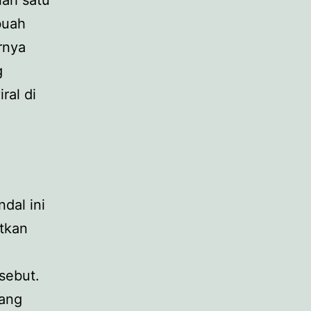
lah satu
buah
rnya
g
ral di
ndal ini
tkan
sebut.
yang