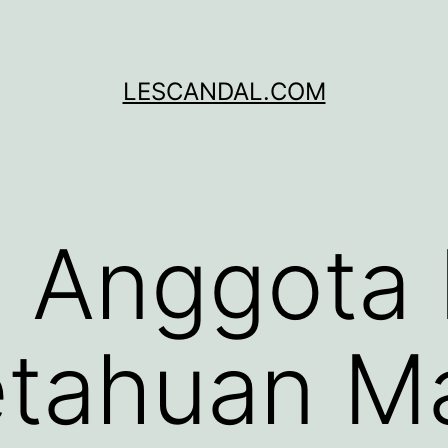
LESCANDAL.COM
l Anggota
tahuan Ma